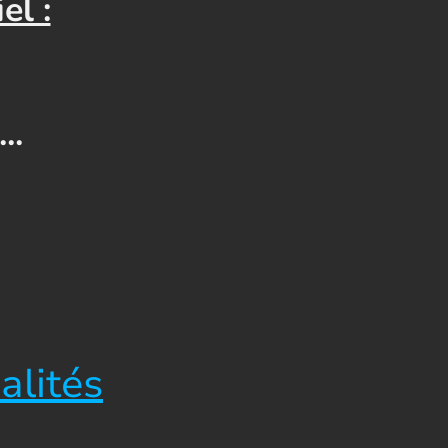
el :
..
alités