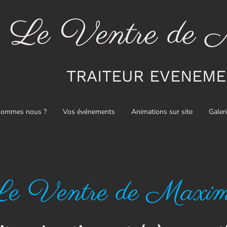
Le Ventre de 
TRAITEUR EVENEME
sommes nous ?
Vos événements
Animations sur site
Galer
e Ventre de Maxi