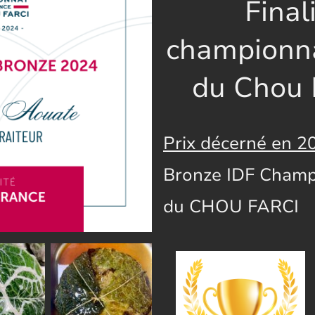
Final
championna
du Chou 
Prix décerné en 2
Bronze IDF Champ
du CHOU FARCI