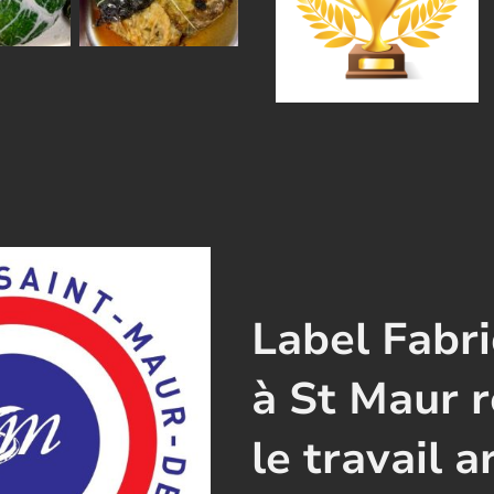
Label Fabr
à St Maur 
le travail a