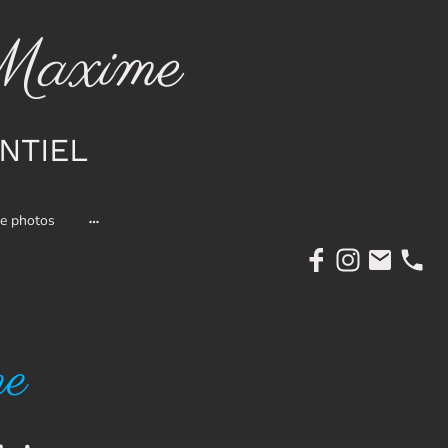
Maxime
NTIEL
ie photos
me