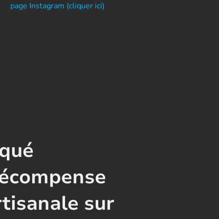
page Instagram (cliquer ici)
iqué
récompense
rtisanale sur